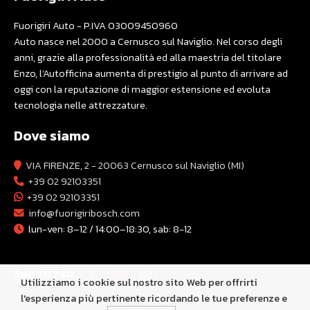
Fuorigiri Auto - P.IVA 03009450960
Auto nasce nel 2000 a Cernusco sul Naviglio. Nel corso degli
anni, grazie alla professionalità ed alla maestria del titolare
Enzo, l’Autofficina aumenta di prestigio al punto di arrivare ad
oggi con la reputazione di maggior estensione ed evoluta
tecnologia nelle attrezzature.
Dove siamo
VIA FIRENZE, 2 - 20063 Cernusco sul Naviglio (MI)
+39 02 92103351
+39 02 92103351
info@fuorigiribosch.com
lun-ven: 8–12 / 14:00–18:30, sab: 8-12
Seguici su
Utilizziamo i cookie sul nostro sito Web per offrirti
l'esperienza più pertinente ricordando le tue preferenze e