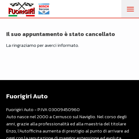
M
PR
Il suo appuntamento è stato cancellato
La ringraziamo per averci informato.
Fuorigiri Auto
Fuorigiri Auto - P.IVA 03009450960
Auto nasce nel 2000 a Cernusco sul Naviglio. Nel corso degli
anni, grazie alla professionalità ed alla maestria del titolare
Enzo, l’Autofficina aumenta di prestigio al punto di arrivare ad
oggi con la reputazione di maggior estensione ed evoluta