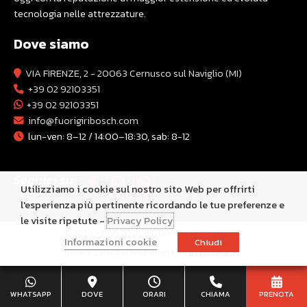
tecnologia nelle attrezzature.
Dove siamo
VIA FIRENZE, 2 - 20063 Cernusco sul Naviglio (MI)
+39 02 92103351
+39 02 92103351
info@fuorigiribosch.com
lun-ven: 8–12 / 14:00–18:30, sab: 8-12
Seguici su
Utilizziamo i cookie sul nostro sito Web per offrirti
l'esperienza più pertinente ricordando le tue preferenze e
le visite ripetute -
Privacy Policy
© 2026 - P.IVA 03009450960 -
Privacy Policy
Informazioni cookie
Chiudi
Il sito è parte del programma
WHATSAPP
DOVE
ORARI
CHIAMA
PRENOTA